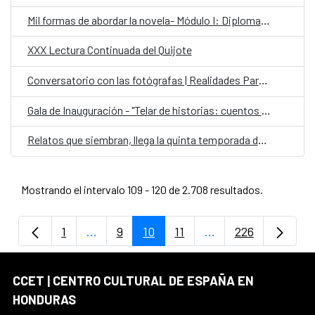
Mil formas de abordar la novela- Módulo I: Diplomado Internacional en Escritura Creativa
XXX Lectura Continuada del Quijote
Conversatorio con las fotógrafas | Realidades Paralelas: Miradas desde el ocultamiento
Gala de Inauguración - "Telar de historias: cuentos contados por ellas"
Relatos que siembran, llega la quinta temporada de Cuentos en Red
Mostrando el intervalo 109 - 120 de 2.708 resultados.
1
...
9
10
11
...
226
Página
Páginas intermedias Use TAB para despla
Página
Página
Página
Páginas intermedia
Página
CCET | CENTRO CULTURAL DE ESPAÑA EN
HONDURAS