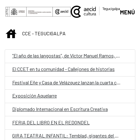
Saltar al contenido principal
MENÚ
INICIO
CCE - TEGUCIGALPA
“El año de las langostas”, de Víctor Manuel Ramos, representa a Honduras en la quinta edición de Cuentos en Red
El CCET en tu comunidad - Callejones de historias
Festival Eñe y Casa de Velázquez lanzan la cuarta convocatoria de Residencia de Creación Literaria
Exposición Aquelarre
Diplomado Internacional en Escritura Creativa
FERIA DEL LIBRO EN EL REDONDEL
GIRA TEATRAL INFANTIL: Temblad, gigantes del mundo