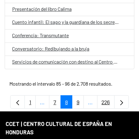
Presentación del libro Calima
Cuento infantil: El sapo y la guardiana de los secretos
Conferencia: Transmutante
Conversatorio: Redibujando a la bruja
Servicios de comunicación con destino al Centro Cultural de España en Honduras
Mostrando el intervalo 85 - 96 de 2.708 resultados.
1
...
7
8
9
...
226
Página
Páginas intermedias Use TAB para despl
Página
Página
Página
Páginas intermedias
Página
CCET | CENTRO CULTURAL DE ESPAÑA EN
HONDURAS