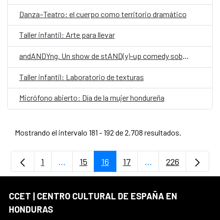
Danza–Teatro: el cuerpo como territorio dramático
Taller infantil: Arte para llevar
andANDYng. Un show de stAND(y)-up comedy sobre vivir, morir y llegar a los treinta.
Taller infantil: Laboratorio de texturas
Micrófono abierto: Día de la mujer hondureña
Mostrando el intervalo 181 - 192 de 2.708 resultados.
1
...
15
16
17
...
226
Página
Páginas intermedias Use TAB para despla
Página
Página
Página
Páginas intermedia
Página
CCET | CENTRO CULTURAL DE ESPAÑA EN
HONDURAS