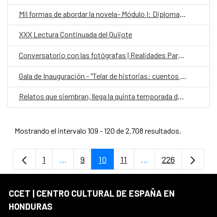
Mil formas de abordar la novela- Módulo I: Diplomado Internacional en Escritura Creativa
XXX Lectura Continuada del Quijote
Conversatorio con las fotógrafas | Realidades Paralelas: Miradas desde el ocultamiento
Gala de Inauguración - "Telar de historias: cuentos contados por ellas"
Relatos que siembran, llega la quinta temporada de Cuentos en Red
Mostrando el intervalo 109 - 120 de 2.708 resultados.
1
...
9
10
11
...
226
Página
Páginas intermedias Use TAB para despla
Página
Página
Página
Páginas intermedia
Página
CCET | CENTRO CULTURAL DE ESPAÑA EN
HONDURAS