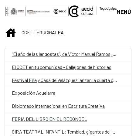
Saltar al contenido principal
MENÚ
INICIO
CCE - TEGUCIGALPA
“El año de las langostas”, de Víctor Manuel Ramos, representa a Honduras en la quinta edición de Cuentos en Red
El CCET en tu comunidad - Callejones de historias
Festival Eñe y Casa de Velázquez lanzan la cuarta convocatoria de Residencia de Creación Literaria
Exposición Aquelarre
Diplomado Internacional en Escritura Creativa
FERIA DEL LIBRO EN EL REDONDEL
GIRA TEATRAL INFANTIL: Temblad, gigantes del mundo