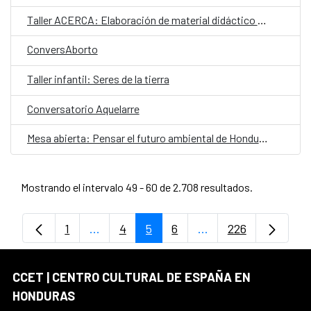
Taller ACERCA: Elaboración de material didáctico para lenguas indígenas
ConversAborto
Taller infantil: Seres de la tierra
Conversatorio Aquelarre
Mesa abierta: Pensar el futuro ambiental de Honduras
Mostrando el intervalo 49 - 60 de 2.708 resultados.
1
...
4
5
6
...
226
Página
Páginas intermedias Use TAB para despl
Página
Página
Página
Páginas intermedias
Página
CCET | CENTRO CULTURAL DE ESPAÑA EN
HONDURAS