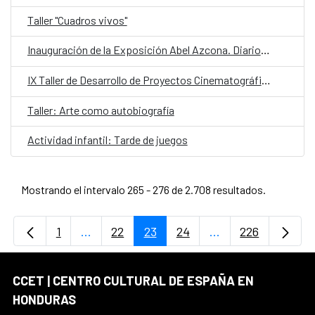
Taller "Cuadros vivos"
Inauguración de la Exposición Abel Azcona. Diarios 1988-2025
IX Taller de Desarrollo de Proyectos Cinematográficos de Centroamérica
Taller: Arte como autobiografía
Actividad infantil: Tarde de juegos
Mostrando el intervalo 265 - 276 de 2.708 resultados.
1
...
22
23
24
...
226
Página
Páginas intermedias Use TAB para desplaz
Página
Página
Página
Páginas intermedi
Página
CCET | CENTRO CULTURAL DE ESPAÑA EN
HONDURAS