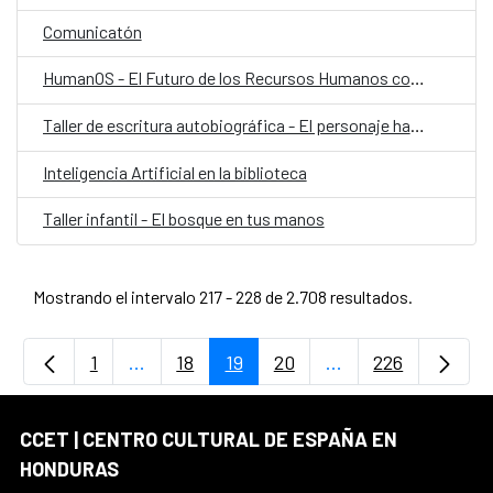
Comunicatón
HumanOS - El Futuro de los Recursos Humanos con IA
Taller de escritura autobiográfica - El personaje habitado
Inteligencia Artificial en la biblioteca
Taller infantil - El bosque en tus manos
Mostrando el intervalo 217 - 228 de 2.708 resultados.
1
...
18
19
20
...
226
Página
Páginas intermedias Use TAB para desplaz
Página
Página
Página
Páginas intermedia
Página
CCET | CENTRO CULTURAL DE ESPAÑA EN
HONDURAS