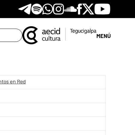
Telegram
Spotify
Whatsapp
Instagram
Soundclore
Facebook
X
Youtube
MENÚ
entos en Red