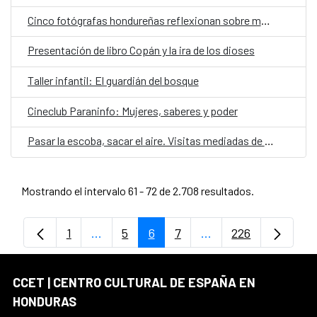
Cinco fotógrafas hondureñas reflexionan sobre memoria y cuerpo en "Realidades paralelas"
Presentación de libro Copán y la ira de los dioses
Taller infantil: El guardián del bosque
Cineclub Paraninfo: Mujeres, saberes y poder
Pasar la escoba, sacar el aire. Visitas mediadas de la exposición Aquelarre
Mostrando el intervalo 61 - 72 de 2.708 resultados.
1
...
5
6
7
...
226
Página
Páginas intermedias Use TAB para despl
Página
Página
Página
Páginas intermedias
Página
CCET | CENTRO CULTURAL DE ESPAÑA EN
HONDURAS