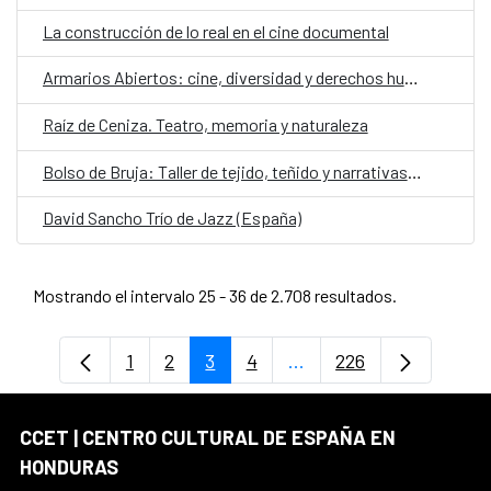
La construcción de lo real en el cine documental
Armarios Abiertos: cine, diversidad y derechos humanos
Raíz de Ceniza. Teatro, memoria y naturaleza
Bolso de Bruja: Taller de tejido, teñido y narrativas de contención
David Sancho Trío de Jazz (España)
Mostrando el intervalo 25 - 36 de 2.708 resultados.
1
2
3
4
...
226
Página
Página
Página
Página
Páginas intermedias Us
Página
CCET | CENTRO CULTURAL DE ESPAÑA EN
HONDURAS