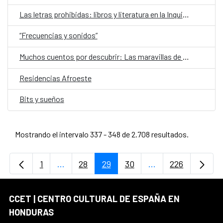
Las letras prohibidas: libros y literatura en la Inquisición centroamericana de los siglos XVII y XVIII
“Frecuencias y sonidos”
Muchos cuentos por descubrir: Las maravillas de nuestros pueblos nativos
Residencias Afroeste
Bits y sueños
Mostrando el intervalo 337 - 348 de 2.708 resultados.
1
...
28
29
30
...
226
Página
Páginas intermedias Use TAB para desplaz
Página
Página
Página
Páginas intermedi
Página
CCET | CENTRO CULTURAL DE ESPAÑA EN
HONDURAS