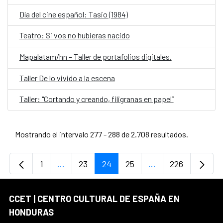
Día del cine español: Tasio (1984)
Teatro: Si vos no hubieras nacido
Mapalatam/hn – Taller de portafolios digitales.
Taller De lo vivido a la escena
Taller: "Cortando y creando, filigranas en papel”
Mostrando el intervalo 277 - 288 de 2.708 resultados.
1
...
23
24
25
...
226
Página
Páginas intermedias Use TAB para desplaz
Página
Página
Página
Páginas intermedi
Página
CCET | CENTRO CULTURAL DE ESPAÑA EN
HONDURAS