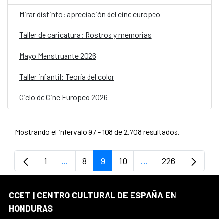
Mirar distinto: apreciación del cine europeo
Taller de caricatura: Rostros y memorias
Mayo Menstruante 2026
Taller infantil: Teoría del color
Ciclo de Cine Europeo 2026
Mostrando el intervalo 97 - 108 de 2.708 resultados.
1
...
8
9
10
...
226
Página
Páginas intermedias Use TAB para despla
Página
Página
Página
Páginas intermedias
Página
CCET | CENTRO CULTURAL DE ESPAÑA EN
HONDURAS