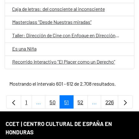
Caja de letras: del consciente al inconsciente
Masterclass “Desde Nuestras miradas”
Taller: Dirección de Cine con Enfoque en Dirección de Actores y Casting
Es una Niña
Recorrido Interactivo “El Placer como un Derecho”
Mostrando el intervalo 601 - 612 de 2.708 resultados.
1
...
50
51
52
...
226
Página
Páginas intermedias Use TAB para desplaz
Página
Página
Página
Páginas intermedi
Página
CCET | CENTRO CULTURAL DE ESPAÑA EN
HONDURAS