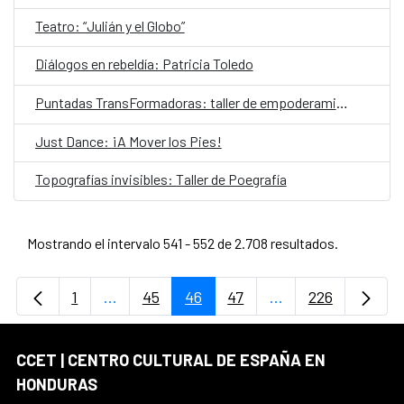
Teatro: “Julián y el Globo”
Diálogos en rebeldía: Patricia Toledo
Puntadas TransFormadoras: taller de empoderamiento económico
Just Dance: ¡A Mover los Pies!
Topografías invisibles: Taller de Poegrafía
Mostrando el intervalo 541 - 552 de 2.708 resultados.
1
...
45
46
47
...
226
Página
Páginas intermedias Use TAB para desplaz
Página
Página
Página
Páginas intermedi
Página
CCET | CENTRO CULTURAL DE ESPAÑA EN
HONDURAS