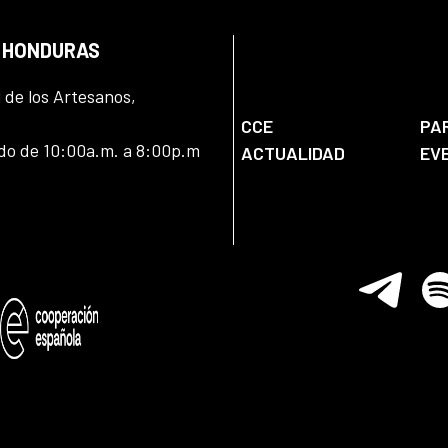
N HONDURAS
l de los Artesanos,
CCE
PA
ado de 10:00a.m. a 8:00p.m
ACTUALIDAD
EV
Telegram
Spo