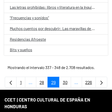
Las letras prohibidas: libros y literatura en la Inquisición centroamericana de los siglos XVII y XVIII
“Frecuencias y sonidos”
Muchos cuentos por descubrir: Las maravillas de nuestros pueblos nativos
Residencias Afroeste
Bits y sueños
Mostrando el intervalo 337 - 348 de 2.708 resultados.
1
...
28
29
30
...
226
Página
Páginas intermedias Use TAB para desplaz
Página
Página
Página
Páginas intermedi
Página
CCET | CENTRO CULTURAL DE ESPAÑA EN
HONDURAS