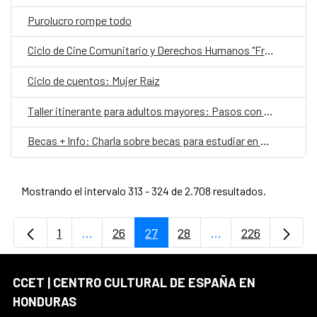
Purolucro rompe todo
Ciclo de Cine Comunitario y Derechos Humanos "Fragmentos y Memorias"
Ciclo de cuentos: Mujer Raíz
Taller itinerante para adultos mayores: Pasos con raíces folclóricas
Becas + Info: Charla sobre becas para estudiar en el extranjero
Mostrando el intervalo 313 - 324 de 2.708 resultados.
1
...
26
27
28
...
226
Página
Páginas intermedias Use TAB para desplaz
Página
Página
Página
Páginas intermedi
Página
CCET | CENTRO CULTURAL DE ESPAÑA EN
HONDURAS