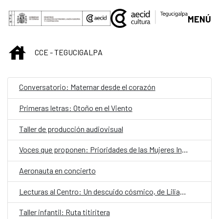
Saltar al contenido principal
MENÚ
INICIO
CCE - TEGUCIGALPA
Conversatorio: Maternar desde el corazón
Primeras letras: Otoño en el Viento
Taller de producción audiovisual
Voces que proponen: Prioridades de las Mujeres Indígenas y Afrohondureñas de Honduras hacia el 2030
Aeronauta en concierto
Lecturas al Centro: Un descuido cósmico, de Liliana Blum y Pedro Páramo, de Juan Rulfo
Taller infantil: Ruta titiritera