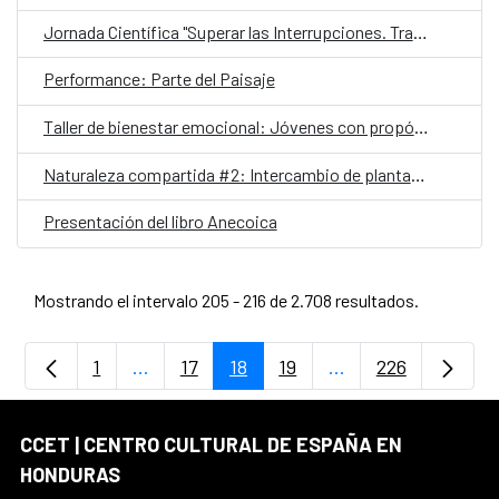
Jornada Científica "Superar las Interrupciones. Transformar la respuesta al VIH 2025"
Performance: Parte del Paisaje
Taller de bienestar emocional: Jóvenes con propósito
Naturaleza compartida #2: Intercambio de plantas y esquejes
Presentación del libro Anecoica
Mostrando el intervalo 205 - 216 de 2.708 resultados.
1
...
17
18
19
...
226
Página
Páginas intermedias Use TAB para despla
Página
Página
Página
Páginas intermedia
Página
CCET | CENTRO CULTURAL DE ESPAÑA EN
HONDURAS