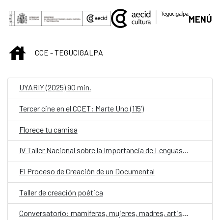
Saltar al contenido principal
MENÚ
INICIO
CCE - TEGUCIGALPA
UYARIY (2025) 90 min.
Tercer cine en el CCET: Marte Uno (115’)
Florece tu camisa
IV Taller Nacional sobre la Importancia de Lenguas para las Poblaciones Indígenas y Afrohondureñas
El Proceso de Creación de un Documental
Taller de creación poética
Conversatorio: mamíferas, mujeres, madres, artistas contra la violencia de género