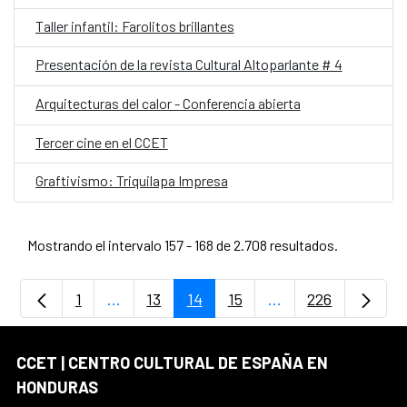
Taller infantil: Farolitos brillantes
Presentación de la revista Cultural Altoparlante # 4
Arquitecturas del calor - Conferencia abierta
Tercer cine en el CCET
Graftivismo: Triquilapa Impresa
Mostrando el intervalo 157 - 168 de 2.708 resultados.
1
...
13
14
15
...
226
Página
Páginas intermedias Use TAB para desplaz
Página
Página
Página
Páginas intermedia
Página
CCET | CENTRO CULTURAL DE ESPAÑA EN
HONDURAS