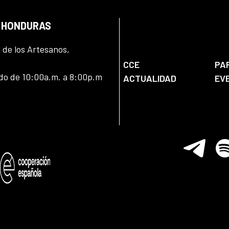
N HONDURAS
l de los Artesanos,
CCE
PA
ado de 10:00a.m. a 8:00p.m
ACTUALIDAD
EV
Telegram
Spo