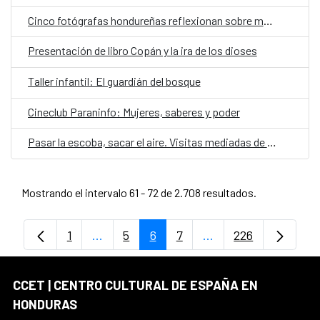
Cinco fotógrafas hondureñas reflexionan sobre memoria y cuerpo en "Realidades paralelas"
Presentación de libro Copán y la ira de los dioses
Taller infantil: El guardián del bosque
Cineclub Paraninfo: Mujeres, saberes y poder
Pasar la escoba, sacar el aire. Visitas mediadas de la exposición Aquelarre
Mostrando el intervalo 61 - 72 de 2.708 resultados.
1
...
5
6
7
...
226
Página
Páginas intermedias Use TAB para despl
Página
Página
Página
Páginas intermedias
Página
CCET | CENTRO CULTURAL DE ESPAÑA EN
HONDURAS