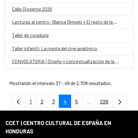
Calle Dispersa 2026
Lecturas al centro: Blanca Olmedo y El rapto de la Sevillana
Taller de curaduría
Taller infantil: La magia del cine analógico
CONVOCATORIA | Diseño y conceptualización de la carroza del CCET
Mostrando el intervalo 37 - 48 de 2.708 resultados.
1
2
3
4
5
...
226
Página
Página
Página
Página
Página
Páginas intermedias
Página
CCET | CENTRO CULTURAL DE ESPAÑA EN
HONDURAS