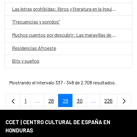
Las letras prohibidas: libros y literatura en la Inquisición centroamericana de los siglos XVII y XVIII
“Frecuencias y sonidos”
Muchos cuentos por descubrir: Las maravillas de nuestros pueblos nativos
Residencias Afroeste
Bits y sueños
Mostrando el intervalo 337 - 348 de 2.708 resultados.
1
...
28
29
30
...
226
Página
Páginas intermedias Use TAB para desplaz
Página
Página
Página
Páginas intermedi
Página
CCET | CENTRO CULTURAL DE ESPAÑA EN
HONDURAS