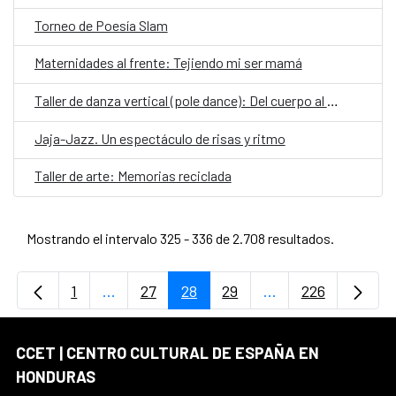
Torneo de Poesía Slam
Maternidades al frente: Tejiendo mi ser mamá
Taller de danza vertical (pole dance): Del cuerpo al vuelo, un movimiento que transforma
Jaja-Jazz. Un espectáculo de risas y ritmo
Taller de arte: Memorias reciclada
Mostrando el intervalo 325 - 336 de 2.708 resultados.
1
...
27
28
29
...
226
Página
Páginas intermedias Use TAB para desplaz
Página
Página
Página
Páginas intermedi
Página
CCET | CENTRO CULTURAL DE ESPAÑA EN
HONDURAS