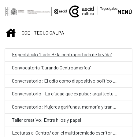
Saltar al contenido principal
MENÚ
INICIO
CCE - TEGUCIGALPA
Espectáculo “Lado B: la contraportada de la vida”
Convocatoria "Curando Centroamérica"
Conversatorio: El odio como dispositivo político y social
Conversatorio - La ciudad que expulsa: arquitectura, exclusión y gentrificación
Conversatorio: Mujeres garífunas, memoria y transmisión cultural
Taller creativo: Entre hilos y papel
Lecturas al Centro/ con el multipremiado escritor español Ray Loriga como invitado especial,