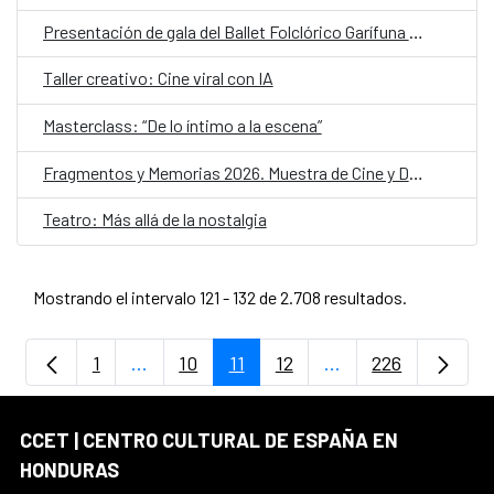
Presentación de gala del Ballet Folclórico Garífuna de Honduras
Taller creativo: Cine viral con IA
Masterclass: “De lo íntimo a la escena”
Fragmentos y Memorias 2026. Muestra de Cine y Derechos Humanos
Teatro: Más allá de la nostalgia
Mostrando el intervalo 121 - 132 de 2.708 resultados.
1
...
10
11
12
...
226
Página
Páginas intermedias Use TAB para despla
Página
Página
Página
Páginas intermedia
Página
CCET | CENTRO CULTURAL DE ESPAÑA EN
HONDURAS