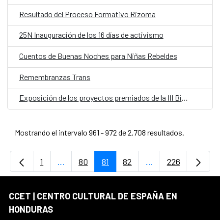
Resultado del Proceso Formativo Rizoma
25N Inauguración de los 16 días de activismo
Cuentos de Buenas Noches para Niñas Rebeldes
Remembranzas Trans
Exposición de los proyectos premiados de la III Bienal de Arquitectura y Organismo
Mostrando el intervalo 961 - 972 de 2.708 resultados.
1
...
80
81
82
...
226
Página
Páginas intermedias Use TAB para desplaz
Página
Página
Página
Páginas intermedi
Página
CCET | CENTRO CULTURAL DE ESPAÑA EN
HONDURAS