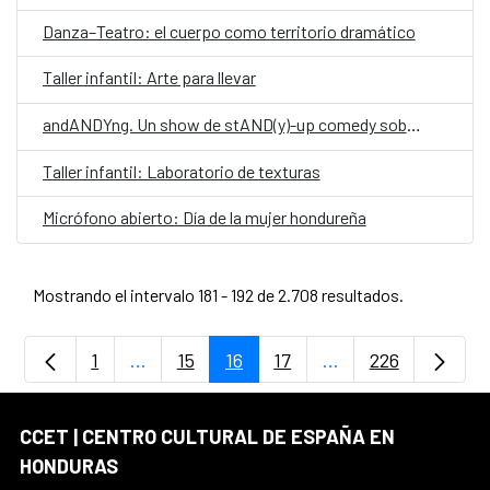
Danza–Teatro: el cuerpo como territorio dramático
Taller infantil: Arte para llevar
andANDYng. Un show de stAND(y)-up comedy sobre vivir, morir y llegar a los treinta.
Taller infantil: Laboratorio de texturas
Micrófono abierto: Día de la mujer hondureña
Mostrando el intervalo 181 - 192 de 2.708 resultados.
1
...
15
16
17
...
226
Página
Páginas intermedias Use TAB para despla
Página
Página
Página
Páginas intermedia
Página
CCET | CENTRO CULTURAL DE ESPAÑA EN
HONDURAS