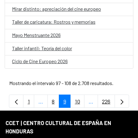
Mirar distinto: apreciación del cine europeo
Taller de caricatura: Rostros y memorias
Mayo Menstruante 2026
Taller infantil: Teoría del color
Ciclo de Cine Europeo 2026
Mostrando el intervalo 97 - 108 de 2.708 resultados.
1
...
8
9
10
...
226
Página
Páginas intermedias Use TAB para despla
Página
Página
Página
Páginas intermedias
Página
CCET | CENTRO CULTURAL DE ESPAÑA EN
HONDURAS