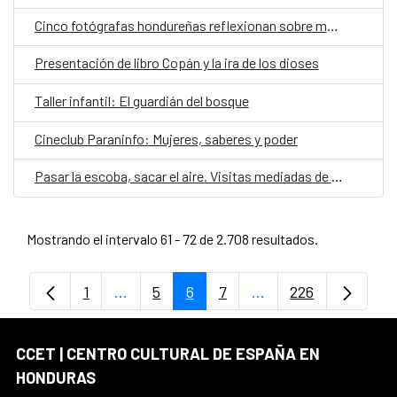
Cinco fotógrafas hondureñas reflexionan sobre memoria y cuerpo en "Realidades paralelas"
Presentación de libro Copán y la ira de los dioses
Taller infantil: El guardián del bosque
Cineclub Paraninfo: Mujeres, saberes y poder
Pasar la escoba, sacar el aire. Visitas mediadas de la exposición Aquelarre
Mostrando el intervalo 61 - 72 de 2.708 resultados.
1
...
5
6
7
...
226
Página
Páginas intermedias Use TAB para despl
Página
Página
Página
Páginas intermedias
Página
CCET | CENTRO CULTURAL DE ESPAÑA EN
HONDURAS