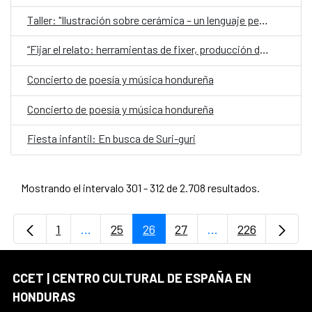
Taller: "Ilustración sobre cerámica – un lenguaje personal”
“Fijar el relato: herramientas de fixer, producción de campo y asistencia de dirección en proyectos audiovisuales y periodísticos”
Concierto de poesía y música hondureña
Concierto de poesía y música hondureña
Fiesta infantil: En busca de Suri-guri
Mostrando el intervalo 301 - 312 de 2.708 resultados.
1
...
25
26
27
...
226
Página
Páginas intermedias Use TAB para desplaz
Página
Página
Página
Páginas intermedi
Página
CCET | CENTRO CULTURAL DE ESPAÑA EN
HONDURAS