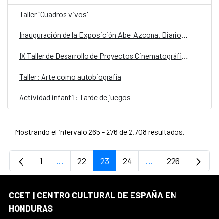
Taller "Cuadros vivos"
Inauguración de la Exposición Abel Azcona. Diarios 1988-2025
IX Taller de Desarrollo de Proyectos Cinematográficos de Centroamérica
Taller: Arte como autobiografía
Actividad infantil: Tarde de juegos
Mostrando el intervalo 265 - 276 de 2.708 resultados.
1
...
22
23
24
...
226
Página
Páginas intermedias Use TAB para desplaz
Página
Página
Página
Páginas intermedi
Página
CCET | CENTRO CULTURAL DE ESPAÑA EN
HONDURAS