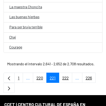
La maestra Choncita
Las buenas hierbas
Para ser bruja terrible
Chaj
Courage
Mostrando el intervalo 2.641 - 2.652 de 2.708 resultados.
1
...
220
221
222
...
226
Página
Páginas intermedias Use TAB para desplaz
Página
Página
Página
Páginas interme
Página
CCET | CENTRO CULTURAL DE ESPAÑA EN