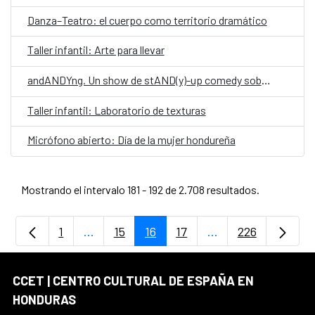
Danza–Teatro: el cuerpo como territorio dramático
Taller infantil: Arte para llevar
andANDYng. Un show de stAND(y)-up comedy sobre vivir, morir y llegar a los treinta.
Taller infantil: Laboratorio de texturas
Micrófono abierto: Día de la mujer hondureña
Mostrando el intervalo 181 - 192 de 2.708 resultados.
1
...
15
16
17
...
226
Página
Páginas intermedias Use TAB para despla
Página
Página
Página
Páginas intermedia
Página
CCET | CENTRO CULTURAL DE ESPAÑA EN
HONDURAS