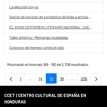
La elección soy yo
Sesión de revisión de portafolios dirigida a artistas visuales
EL XXXIX CERTAMEN LITERARIO NACIONAL “JUEGOS FLORALES” DE SANTA ROSA DE COPÁN
Taller artístico: Memorias modeladas
Concurso de memes contra el odio
Mostrando el intervalo 169 - 180 de 2.708 resultados.
1
...
14
15
16
...
226
Página
Páginas intermedias Use TAB para desplaz
Página
Página
Página
Páginas intermedia
Página
CCET | CENTRO CULTURAL DE ESPAÑA EN
HONDURAS