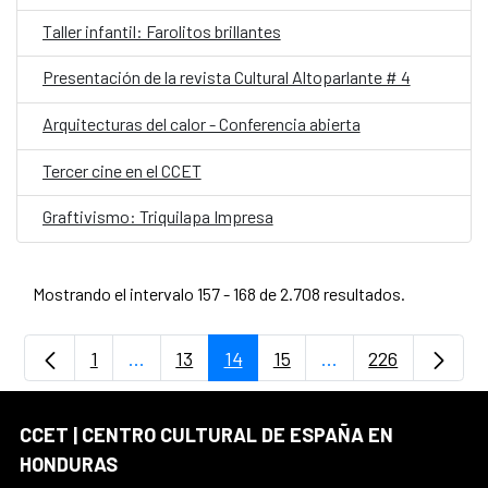
Taller infantil: Farolitos brillantes
Presentación de la revista Cultural Altoparlante # 4
Arquitecturas del calor - Conferencia abierta
Tercer cine en el CCET
Graftivismo: Triquilapa Impresa
Mostrando el intervalo 157 - 168 de 2.708 resultados.
1
...
13
14
15
...
226
Página
Páginas intermedias Use TAB para desplaz
Página
Página
Página
Páginas intermedia
Página
CCET | CENTRO CULTURAL DE ESPAÑA EN
HONDURAS