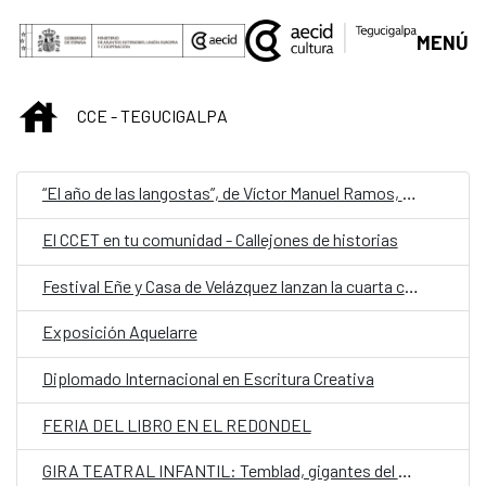
Saltar al contenido principal
MENÚ
INICIO
CCE - TEGUCIGALPA
“El año de las langostas”, de Víctor Manuel Ramos, representa a Honduras en la quinta edición de Cuentos en Red
El CCET en tu comunidad - Callejones de historias
Festival Eñe y Casa de Velázquez lanzan la cuarta convocatoria de Residencia de Creación Literaria
Exposición Aquelarre
Diplomado Internacional en Escritura Creativa
FERIA DEL LIBRO EN EL REDONDEL
GIRA TEATRAL INFANTIL: Temblad, gigantes del mundo