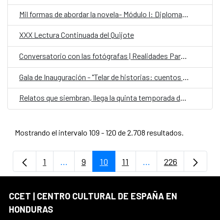
Mil formas de abordar la novela- Módulo I: Diplomado Internacional en Escritura Creativa
XXX Lectura Continuada del Quijote
Conversatorio con las fotógrafas | Realidades Paralelas: Miradas desde el ocultamiento
Gala de Inauguración - "Telar de historias: cuentos contados por ellas"
Relatos que siembran, llega la quinta temporada de Cuentos en Red
Mostrando el intervalo 109 - 120 de 2.708 resultados.
1
...
9
10
11
...
226
Página
Páginas intermedias Use TAB para despla
Página
Página
Página
Páginas intermedia
Página
CCET | CENTRO CULTURAL DE ESPAÑA EN
HONDURAS