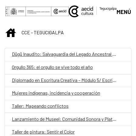
Saltar al contenido principal
MENÚ
INICIO
CCE - TEGUCIGALPA
Dügü Inaudito: Salvaguardia del Legado Ancestral Garífuna/ Presentación pública de resultados y diálogo sobre patrimonio vivo
Orgullo 365: el orgullo se vive todo el año
Diplomado en Escritura Creativa – Módulo 5/ Escribir desde el latido: escritura teatral
Mujeres indígenas, incidencia y cooperación
Taller: Mapeando conflictos
Lanzamiento de Museel: Comunidad Sonora y Plataforma de Formación
Taller de pintura: Sentir el Color