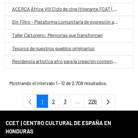
ACERCA África VIII Ciclo de cine itinerante FCAT | AECID
Sin Filtro - Plataforma comunitaria de expresión artística
Taller Cartonero: Memorias que transforman
Tesoros de nuestros pueblos originarios
Residencia artística afro para la creación contemporánea colaborativa con comunidades garífunas
Mostrando el intervalo 1 - 12 de 2.708 resultados.
1
2
3
...
226
Página
Página
Página
Páginas intermedias Use 
Página
CCET | CENTRO CULTURAL DE ESPAÑA EN
HONDURAS