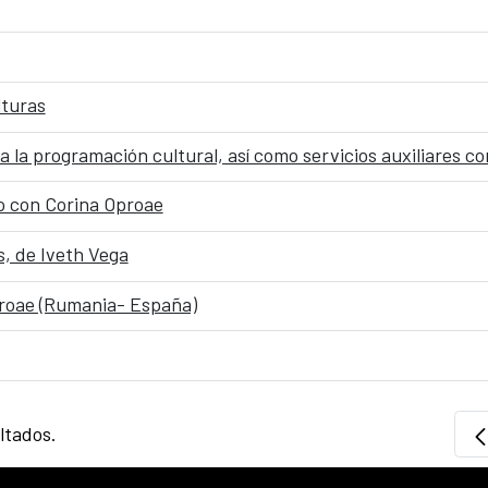
lturas
go con Corina Oproae
s, de Iveth Vega
proae (Rumania- España)
ltados.