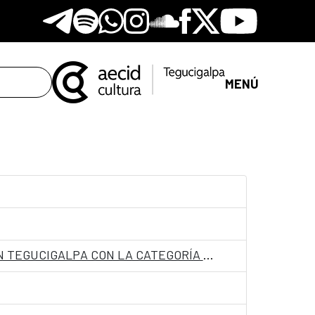
Telegram
Spotify
Whatsapp
Instagram
Soundclore
Facebook
X
Youtube
MENÚ
CONVOCATORIA PARA INGRESO COMO PERSONAL LABORAL FIJO EN LA EMBAJADA DE ESPAÑA EN TEGUCIGALPA CON LA CATEGORÍA DE AUXILIAR​.