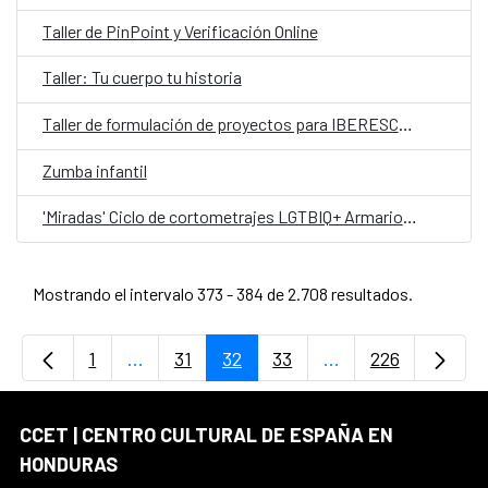
Taller de PinPoint y Verificación Online
Taller: Tu cuerpo tu historia
Taller de formulación de proyectos para IBERESCENA
Zumba infantil
'Miradas' Ciclo de cortometrajes LGTBIQ+ Armarios Abiertos
Mostrando el intervalo 373 - 384 de 2.708 resultados.
1
...
31
32
33
...
226
Página
Páginas intermedias Use TAB para desplaz
Página
Página
Página
Páginas intermedi
Página
CCET | CENTRO CULTURAL DE ESPAÑA EN
HONDURAS