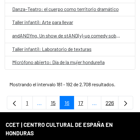
Danza–Teatro: el cuerpo como territorio dramático
Taller infantil: Arte para llevar
andANDYng. Un show de stAND(y)-up comedy sobre vivir, morir y llegar a los treinta.
Taller infantil: Laboratorio de texturas
Micrófono abierto: Día de la mujer hondureña
Mostrando el intervalo 181 - 192 de 2.708 resultados.
1
...
15
16
17
...
226
Página
Páginas intermedias Use TAB para despla
Página
Página
Página
Páginas intermedia
Página
CCET | CENTRO CULTURAL DE ESPAÑA EN
HONDURAS