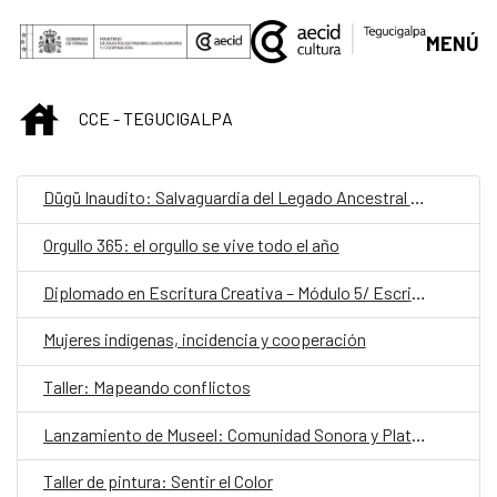
Saltar al contenido principal
MENÚ
INICIO
CCE - TEGUCIGALPA
Dügü Inaudito: Salvaguardia del Legado Ancestral Garífuna/ Presentación pública de resultados y diálogo sobre patrimonio vivo
Orgullo 365: el orgullo se vive todo el año
Diplomado en Escritura Creativa – Módulo 5/ Escribir desde el latido: escritura teatral
Mujeres indígenas, incidencia y cooperación
Taller: Mapeando conflictos
Lanzamiento de Museel: Comunidad Sonora y Plataforma de Formación
Taller de pintura: Sentir el Color