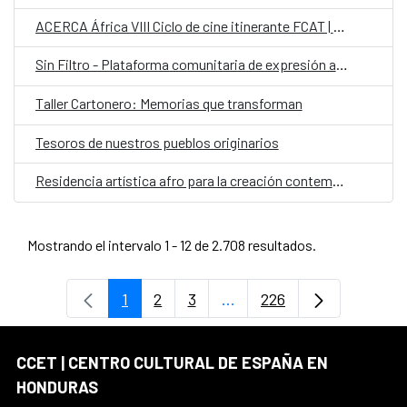
ACERCA África VIII Ciclo de cine itinerante FCAT | AECID
Sin Filtro - Plataforma comunitaria de expresión artística
Taller Cartonero: Memorias que transforman
Tesoros de nuestros pueblos originarios
Residencia artística afro para la creación contemporánea colaborativa con comunidades garífunas
Mostrando el intervalo 1 - 12 de 2.708 resultados.
1
2
3
...
226
Página
Página
Página
Páginas intermedias Use 
Página
CCET | CENTRO CULTURAL DE ESPAÑA EN
HONDURAS