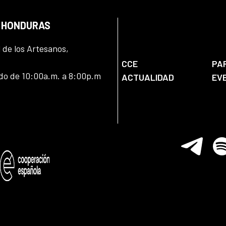
N HONDURAS
l de los Artesanos,
CCE
PA
ado de 10:00a.m. a 8:00p.m
ACTUALIDAD
EV
Telegram
Spo