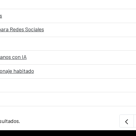
s
para Redes Sociales
anos con IA
sonaje habitado
sultados.