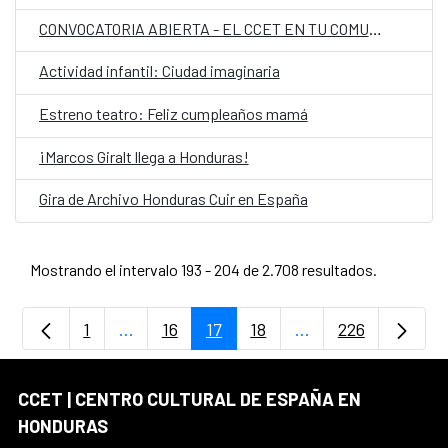
CONVOCATORIA ABIERTA - EL CCET EN TU COMUNIDAD
Actividad infantil: Ciudad imaginaria
Estreno teatro: Feliz cumpleaños mamá
¡Marcos Giralt llega a Honduras!
Gira de Archivo Honduras Cuir en España
Mostrando el intervalo 193 - 204 de 2.708 resultados.
1
...
16
17
18
...
226
Página
Páginas intermedias Use TAB para despla
Página
Página
Página
Páginas intermedia
Página
CCET | CENTRO CULTURAL DE ESPAÑA EN
HONDURAS