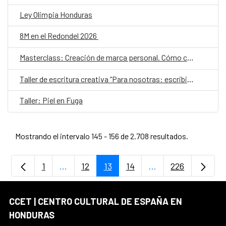
Ley Olimpia Honduras
8M en el Redondel 2026
Masterclass: Creación de marca personal. Cómo construir tu identidad artística a partir de tus dones, recursos y motivaciones naturales
Taller de escritura creativa “Para nosotras: escribir el amor entre mujeres”
Taller: Piel en Fuga
Mostrando el intervalo 145 - 156 de 2.708 resultados.
1
...
12
13
14
...
226
Página
Páginas intermedias Use TAB para desplaz
Página
Página
Página
Páginas intermedia
Página
CCET | CENTRO CULTURAL DE ESPAÑA EN
HONDURAS