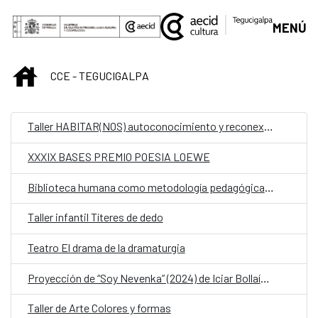
Saltar al contenido principal
MENÚ
INICIO
CCE - TEGUCIGALPA
Taller HABITAR(NOS) autoconocimiento y reconexión corporal
XXXIX BASES PREMIO POESIA LOEWE
Biblioteca humana como metodología pedagógica en la extensión Cultural universitaria
Taller infantil Títeres de dedo
Teatro El drama de la dramaturgia
Proyección de “Soy Nevenka” (2024) de Iciar Bollaín y “Mujeres Olvidadas”
Taller de Arte Colores y formas