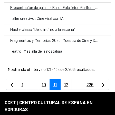
Presentación de gala del Ballet Folclórico Garífuna de Honduras
Taller creativo: Cine viral con IA
Masterclass: “De lo íntimo a la escena”
Fragmentos y Memorias 2026. Muestra de Cine y Derechos Humanos
Teatro: Más allá de la nostalgia
Mostrando el intervalo 121 - 132 de 2.708 resultados.
1
...
10
11
12
...
226
Página
Páginas intermedias Use TAB para despla
Página
Página
Página
Páginas intermedia
Página
CCET | CENTRO CULTURAL DE ESPAÑA EN
HONDURAS