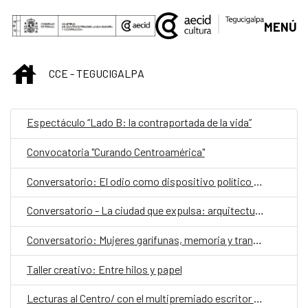
Saltar al contenido principal
MENÚ
INICIO
CCE - TEGUCIGALPA
Espectáculo “Lado B: la contraportada de la vida”
Convocatoria "Curando Centroamérica"
Conversatorio: El odio como dispositivo político y social
Conversatorio - La ciudad que expulsa: arquitectura, exclusión y gentrificación
Conversatorio: Mujeres garífunas, memoria y transmisión cultural
Taller creativo: Entre hilos y papel
Lecturas al Centro/ con el multipremiado escritor español Ray Loriga como invitado especial,