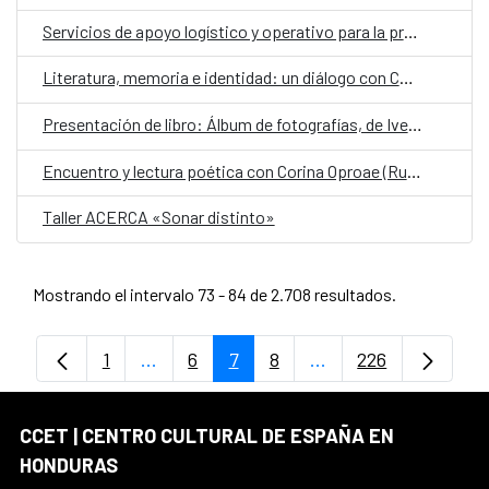
Servicios de apoyo logístico y operativo para la programación cultural, así como servicios auxiliares con funciones de conducción para las gestiones propias del Centro Cultural de España en Honduras (AECID)
Literatura, memoria e identidad: un diálogo con Corina Oproae
Presentación de libro: Álbum de fotografías, de Iveth Vega
Encuentro y lectura poética con Corina Oproae (Rumania- España)
Taller ACERCA «Sonar distinto»
Mostrando el intervalo 73 - 84 de 2.708 resultados.
1
...
6
7
8
...
226
Página
Páginas intermedias Use TAB para despl
Página
Página
Página
Páginas intermedias
Página
CCET | CENTRO CULTURAL DE ESPAÑA EN
HONDURAS