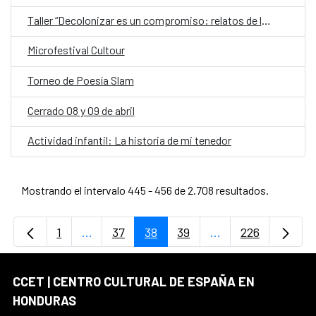
Taller “Decolonizar es un compromiso: relatos de libertad”
Microfestival Cultour
Torneo de Poesía Slam
Cerrado 08 y 09 de abril
Actividad infantil: La historia de mi tenedor
Mostrando el intervalo 445 - 456 de 2.708 resultados.
1
...
37
38
39
...
226
Página
Páginas intermedias Use TAB para desplaz
Página
Página
Página
Páginas intermedi
Página
CCET | CENTRO CULTURAL DE ESPAÑA EN
HONDURAS