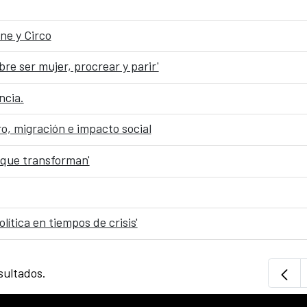
ne y Circo
re ser mujer, procrear y parir'
ncia.
o, migración e impacto social
 que transforman'
lítica en tiempos de crisis'
sultados.