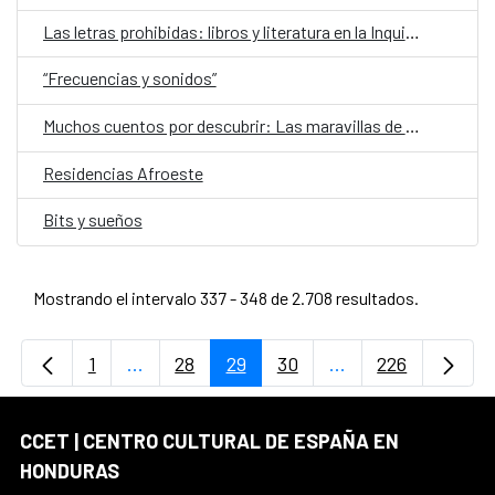
Las letras prohibidas: libros y literatura en la Inquisición centroamericana de los siglos XVII y XVIII
“Frecuencias y sonidos”
Muchos cuentos por descubrir: Las maravillas de nuestros pueblos nativos
Residencias Afroeste
Bits y sueños
Mostrando el intervalo 337 - 348 de 2.708 resultados.
1
...
28
29
30
...
226
Página
Páginas intermedias Use TAB para desplaz
Página
Página
Página
Páginas intermedi
Página
CCET | CENTRO CULTURAL DE ESPAÑA EN
HONDURAS